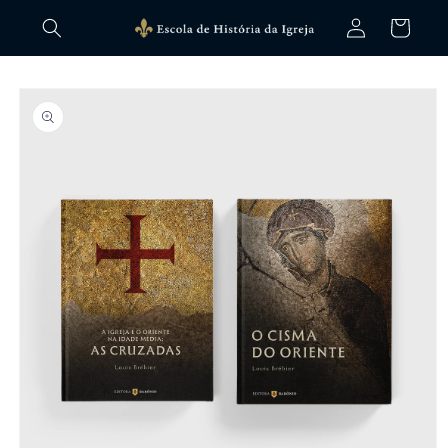
Pular
Fazer
para o
Carrinho
login
conteúdo
Pular para
as
informações
do produto