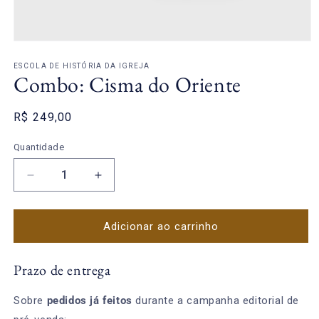
Abrir
mídia
1
ESCOLA DE HISTÓRIA DA IGREJA
Combo: Cisma do Oriente
na
janela
modal
Preço
R$ 249,00
normal
Quantidade
Diminuir
Aumentar
a
a
quantidade
quantidade
de
de
Adicionar ao carrinho
Combo:
Combo:
Cisma
Cisma
Prazo de entrega
do
do
Oriente
Oriente
Sobre
pedidos já feitos
durante a campanha editorial de